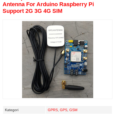
Antenna For Arduino Raspberry Pi
Support 2G 3G 4G SIM
Kategori
GPRS
,
GPS
,
GSM