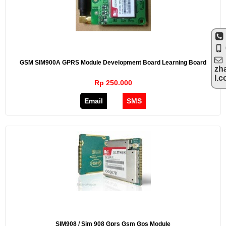
GSM SIM900A GPRS Module Development Board Learning Board
zh
l.
Rp 250.000
Email
SMS
SIM908 / Sim 908 Gprs Gsm Gps Module