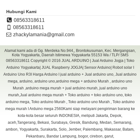
Hubungi Kami
08563318611
08563318611
zhackylamania@gmail.com
Alamat kami ada di Gg. Merdeka No.944,, Brontokusuman, Kec. Mergangsan,
Kota Yogyakarta, Daerah Istimewa Yogyakarta 55153 Wa / TLP/ SMS
08563318611 Copyright © 2016
JUAL ARDUINO | Jual Arduino Jogja | Toko
Arduino Yogyakarta| JUAL Raspberry JOGJA| Sensor Arduino| Robot solar I
Arduino Uno R3I Harga Arduino I jual arduino + Jual arduino uno, Jual arduino
mega, arduino, arduino uno,arduino mega + arduino Murah , arduino uno
Murah ,arduino mega murah + jual arduino murah, jual arduino uno
murah,Jual arduino mega murah + Toko arduino + toko arduino uno, toko
arduino mega, Toko arduino Murah , Toko arduino uno Murah , Toko arduino
mega murah I Arduino mega 2560Kami siap melayani pengiriman barang ke
kota-kota besar seluruh INDONESIA, meliputi Jakarta, Depok,
aceh,Tangerang, Bekasi, Surabaya, Gresik, Bandung, Medan, Semarang,
ambon, Yogyakarta, Surakarta, Solo, Jember, Palembang, Makassar, Batam,
Pekanbaru, Bandar Lampung, bogor, cirebon, garut,