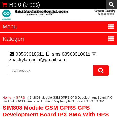
Rp 0
(
0
pcs)
Menu
Kategori
08563318611
sms 08563318611
zhackylamania@gmail.com
Home
GPRS
SIM808 Module GSM GPRS GPS Development Board IPX
SMA with GPS Antenna for Arduino Raspberry Pi Support 2G 3G 4G SIM
SIM808 Module GSM GPRS GPS
Development Board IPX SMA With GPS