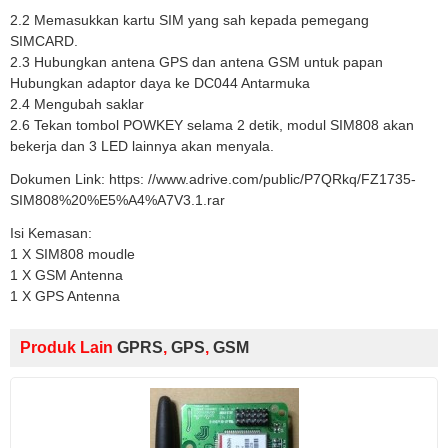
2.2 Memasukkan kartu SIM yang sah kepada pemegang
SIMCARD.
2.3 Hubungkan antena GPS dan antena GSM untuk papan
Hubungkan adaptor daya ke DC044 Antarmuka
2.4 Mengubah saklar
2.6 Tekan tombol POWKEY selama 2 detik, modul SIM808 akan
bekerja dan 3 LED lainnya akan menyala.
Dokumen Link: https: //www.adrive.com/public/P7QRkq/FZ1735-
SIM808%20%E5%A4%A7V3.1.rar
Isi Kemasan:
1 X SIM808 moudle
1 X GSM Antenna
1 X GPS Antenna
Produk Lain
GPRS
,
GPS
,
GSM