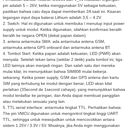
pin adalah 5 – 26V, ketika menggunakan 5V sebagai kekuatan,
pastikan bahwa catu daya dapat memberikan 2A saat ini.
Kisaran
tegangan input daya baterai Lithium adalah 3,5 – 4.2V.
2. Switch: Hal ini digunakan untuk membuka / menutup input power
supply untuk modul.
Ketika digunakan, silahkan konfirmasi beralih
beralih ke negara OPEN (dekat papan dalam).
3. antena antarmuka SMA: ada antarmuka antena GSM,
antarmuka antena GPS onboard dan antarmuka antena BT.
4. Tombol Start: Ketika papan adalah kekuatan, LED (PWR) akan
menyala.
Setelah tekan lama (sekitar 2 detik) pada tombol ini, tiga
LED lainnya akan menjadi ringan.
Dan salah satu dari mereka
mulai kilat;
ini menunjukkan bahwa SIM808 mulai bekerja
sekarang.
Ketika power supply, GSM dan GPS antena dan kartu
SIM yang terhubung ke modul dengan benar, LED akan kilat
perlahan (3Second de 1second cahaya), yang menunjukkan bahwa
modul terdaftar ke jaringan, dan Anda dapat membuat panggilan
atau
melakukan sesuatu yang lain.
5. TTL serial interface: antarmuka tingkat TTL.
Perhatikan bahwa:
The pin VMCU digunakan untuk mengontrol tingkat tinggi UART
TTL, sehingga untuk mewujudkan untuk mencocokkan antara
sistem 1.25V / 3.3V / 5V.
Misalnya, jika Anda ingin menggunakan